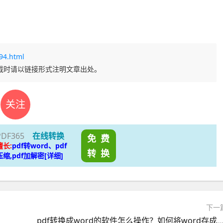
94.html
载时请以链接形式注明文章出处。
关注
PDF365
在线转换
免 费
擅长:
pdf转word、pdf
转 换
压缩,pdf加解密[详细]
下一
pdf转换成word的软件怎么操作？如何将word存成pd