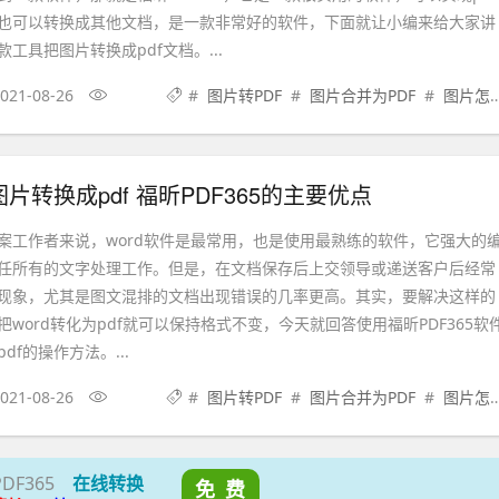
也可以转换成其他文档，是一款非常好的软件，下面就让小编来给大家讲
工具把图片转换成pdf文档。...
021-08-26
#
图片转PDF
#
图片合并为PDF
#
图片怎么转PDF
片转换成pdf 福昕PDF365的主要优点
案工作者来说，word软件是最常用，也是使用最熟练的软件，它强大的
任所有的文字处理工作。但是，在文档保存后上交领导或递送客户后经常
现象，尤其是图文混排的文档出现错误的几率更高。其实，要解决这样的
word转化为pdf就可以保持格式不变，今天就回答使用福昕PDF365软
df的操作方法。...
021-08-26
#
图片转PDF
#
图片合并为PDF
#
图片怎么转PDF
PDF365
在线转换
免 费