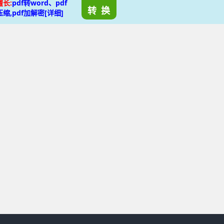
擅长:
pdf转word、pdf
转 换
压缩,pdf加解密[详细]