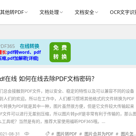
其他转PDF
文档处理
文档安全
OCR文字识
PDF365
在线转换
免 费
擅长:
pdf转word、pdf
转 换
压缩,pdf加解密[详细]
df在线 如何在线去除PDF文档密码？
们总会接触到PDF文件，她以安全、稳定的特性以及可以兼容不同的设备
到人们的欢迎。所以在工作中，人们都习惯将其他格式的文件转换为PDF
片转换为PDF就是其中一种，图片虽然很方便，但是它文件较大传输起来
DF文件可以进行无差别压缩，所以图片转pdf是非常有利于传输的，那么
么工具呢？当然是有的，推荐大家使用福昕PDF365哦。...
021-08-31
#
图片转PDF
#
图片合并为PDF
#
图片怎么转PDF