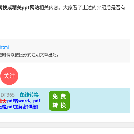
转换成精美ppt网站
相关内容。大家看了上述的介绍后是否有
.html
载时请以链接形式注明文章出处。
关注
PDF365
在线转换
免 费
擅长:
pdf转word、pdf
转 换
压缩,pdf加解密[详细]