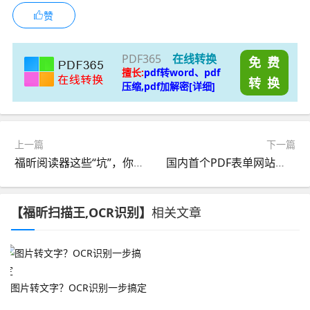
赞
PDF365
在线转换
免 费
擅长:
pdf转word、pdf
转 换
压缩,pdf加解密[详细]
上一篇
下一篇
福昕阅读器这些“坑”，你踩过没？
国内首个PDF表单网站正式上线，精品简历模板免费下载
【福昕扫描王,OCR识别】
相关文章
图片转文字？OCR识别一步搞定