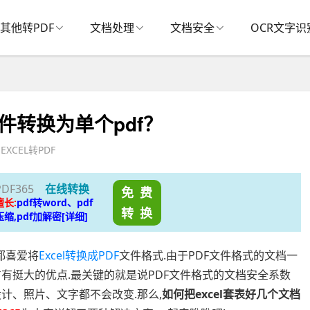
其他转PDF
文档处理
文档安全
OCR文字识
件转换为单个pdf？
EXCEL转PDF
PDF365
在线转换
免 费
擅长:
pdf转word、pdf
转 换
压缩,pdf加解密[详细]
都喜爱将
Excel转换成PDF
文件格式.由于PDF文件格式的文档一
有挺大的优点.最关键的就是说PDF文件格式的文档安全系数
计、照片、文字都不会改变.那么,
如何把excel套表好几个文档