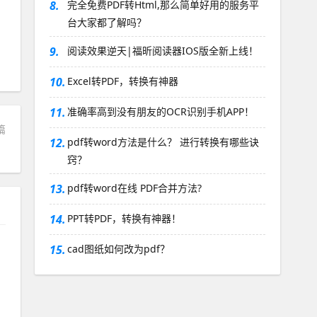
8.
完全免费PDF转Html,那么简单好用的服务平
台大家都了解吗？
9.
阅读效果逆天|福昕阅读器IOS版全新上线！
10.
Excel转PDF，转换有神器
11.
准确率高到没有朋友的OCR识别手机APP！
篇
12.
pdf转word方法是什么？ 进行转换有哪些诀
？
窍？
13.
pdf转word在线 PDF合并方法?
14.
PPT转PDF，转换有神器！
15.
cad图纸如何改为pdf？