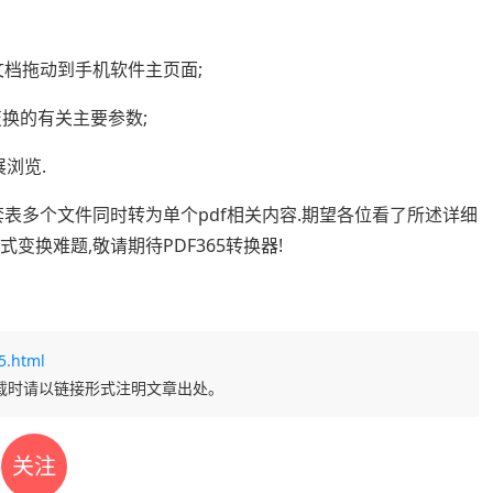
文档拖动到手机软件主页面;
变换的有关主要参数;
浏览.
套表多个文件同时转为单个pdf相关内容.期望各位看了所述详细
变换难题,敬请期待PDF365转换器!
5.html
载时请以链接形式注明文章出处。
关注