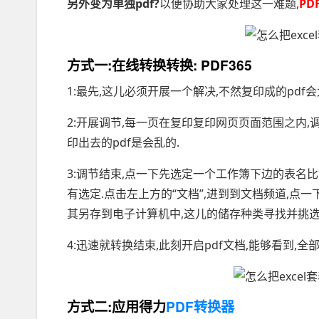
另外变为单独pdf?
以便协助大家处理这一难题,
PD
方式一:在线转换转换: PDF365
1:最先,这儿必须开展一个解决,不然复印成的pdf
2:开展调节,每一页在复印复印网页页面范围之内,
印出去的pdf是会乱的.
3:调节结束,点一下先选定一个工作簿下边的表名比如:
有选定.点击左上方的“文档”,进到到文档频道,点一下
其另存到电子计算机中,这儿的储存种类寻找并挑选为“
4:迅速就转换结束,此刻开启pdf文档,能够看到,全
方式二:应用得力
PDF转换器