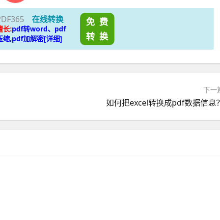
PDF365
在线转换
免 费
擅长:
pdf转word、pdf
转 换
压缩,pdf加解密[详细]
下一
如何把excel转换成pdf数据信息