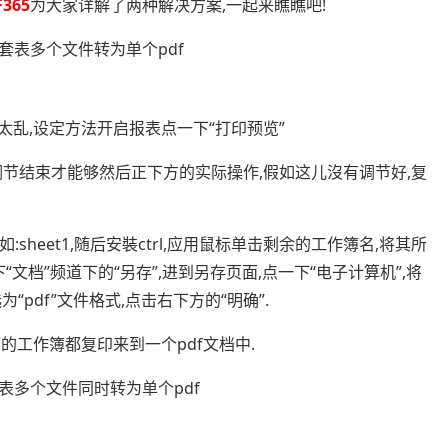
F365
为大家详解了两种解决方案,一起来瞧瞧吧!
会太乱,设定方法开启报表点一下“打印预览”
调节结束才能够然后正下方的实际操作,假如这儿沒有调节好,复
sheet1,随后安裝ctrl,应用鼠标单击剩余的工作簿名,将其所
“文档”频道下的“另存”,进到另存页面,点一下“电子计算机”,将
pdf”文件格式,点击右下方的“明确”.
部的工作簿都复印来到一个pdf文档中.