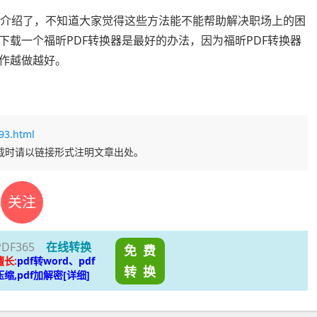
法的介绍了，不知道大家觉得这些方法能不能帮助解决职场上的困
载一个福昕PDF转换器是最好的办法，因为福昕PDF转换器
作越做越好。
93.html
载时请以链接形式注明文章出处。
关注
PDF365
在线转换
免 费
擅长:
pdf转word、pdf
转 换
压缩,pdf加解密[详细]